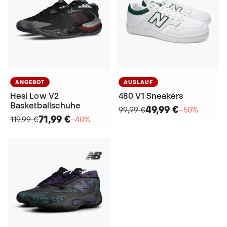
ANGEBOT
AUSLAUF
Hesi Low V2
480 V1 Sneakers
Basketballschuhe
49,99 €
99,99 €
−50%
71,99 €
119,99 €
−40%