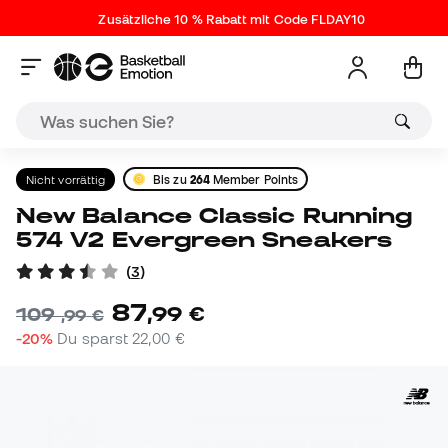
Zusätzliche 10 % Rabatt mit Code FLDAY10
Nicht vorrättig
Bis zu
264
Member Points
New Balance Classic Running
574 V2 Evergreen Sneakers
(
3
)
87
,
99
€
109
,
99
€
-20%
Du sparst
22,00 €