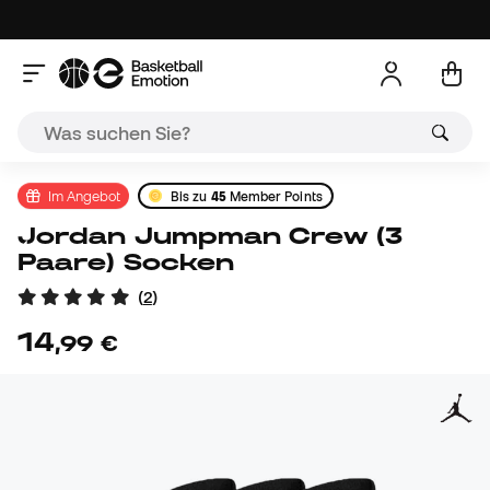
Im Angebot
Bis zu
45
Member Points
Jordan Jumpman Crew (3
Paare) Socken
(
2
)
14
,
99
€