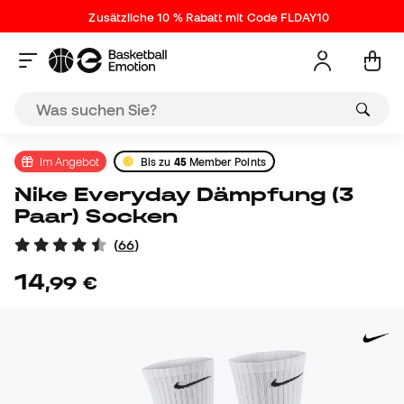
Zusätzliche 10 % Rabatt mit Code FLDAY10
Im Angebot
Bis zu
45
Member Points
Nike Everyday Dämpfung (3
Paar) Socken
(
66
)
14
,
99
€