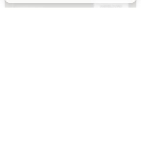
ANMELDUNG
Ich bin damit einverstanden, dass ich gemäß der
Datenschutzrichtlinie
von Sports Emotion personalisierte
Mitteilungen erhalte.
Die App
für alle, die Basketball
anders erleben.
Können wir Ihnen helfen?