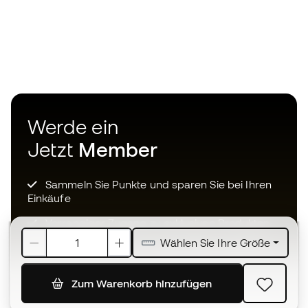
Werde ein
Jetzt
Member
Sammeln Sie Punkte und sparen Sie bei Ihren
Einkäufe
Vorrangiger Zugang zu exklusiven Produkten
Wählen Sie Ihre Größe
Treten Sie über einer halben Million Mitglieder
bei
Zum Warenkorb hinzufügen