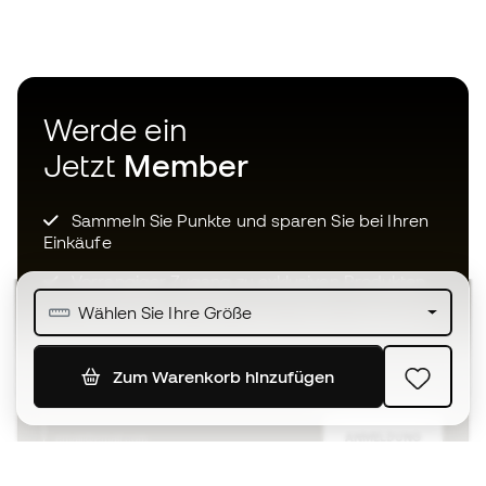
Werde ein
Jetzt
Member
Sammeln Sie Punkte und sparen Sie bei Ihren
Einkäufe
Vorrangiger Zugang zu exklusiven Produkten
Wählen Sie Ihre Größe
Treten Sie über einer halben Million Mitglieder
bei
Zum Warenkorb hinzufügen
ANMELDUNG