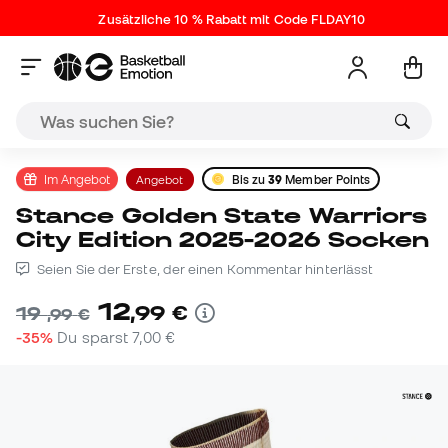
Zusätzliche 10 % Rabatt mit Code FLDAY10
Im Angebot
Angebot
Bis zu
39
Member Points
Stance Golden State Warriors
City Edition 2025-2026 Socken
Seien Sie der Erste, der einen Kommentar hinterlässt
12
,
99
€
19
,
99
€
-35%
Du sparst
7,00 €