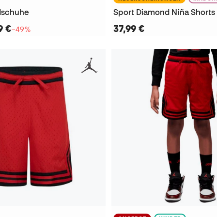
dschuhe
Sport Diamond Niña Shorts
9 €
37,99 €
−49%