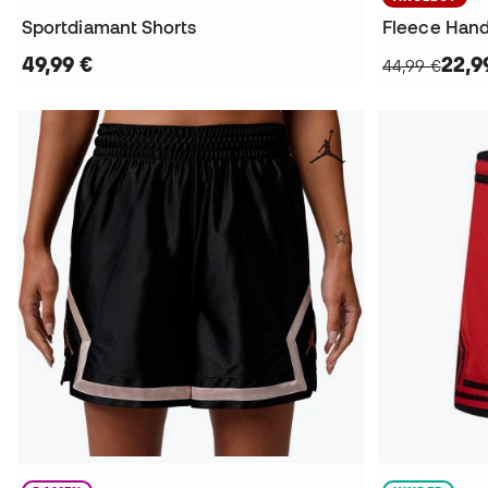
Sportdiamant Shorts
Fleece Han
49,99 €
22,9
44,99 €