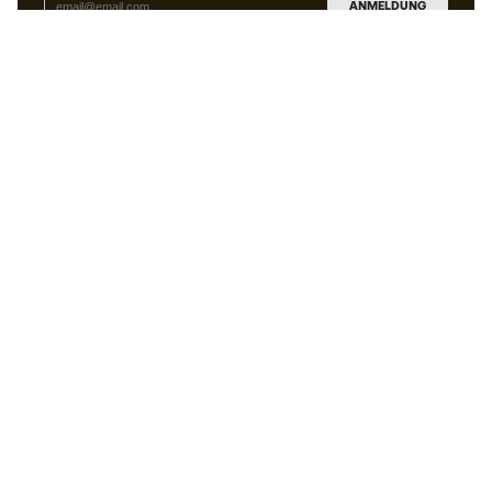
ANMELDUNG
Ich bin damit einverstanden, dass ich gemäß der
Datenschutzrichtlinie
von Sports Emotion personalisierte
Mitteilungen erhalte.
Die App
für alle, die Basketball
anders erleben.
Können wir Ihnen helfen?