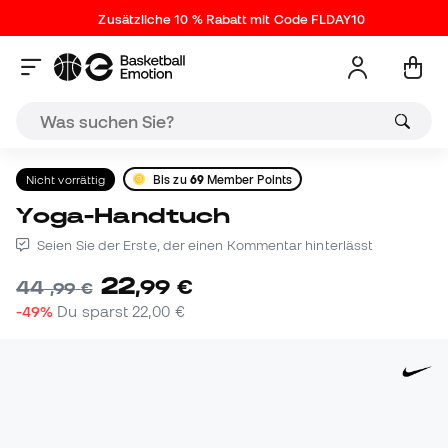
Zusätzliche 10 % Rabatt mit Code FLDAY10
Nicht vorrättig
Bis zu
69
Member Points
Yoga-Handtuch
Seien Sie der Erste, der einen Kommentar hinterlässt
22
,
99
€
44
,
99
€
-49%
Du sparst
22,00 €