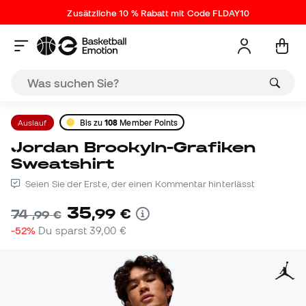
Zusätzliche 10 % Rabatt mit Code FLDAY10
Auslauf
Bis zu
108
Member Points
Jordan Brookyln-Grafiken
Sweatshirt
Seien Sie der Erste, der einen Kommentar hinterlässt
35
,
99
€
74
,
99
€
-52%
Du sparst
39,00 €