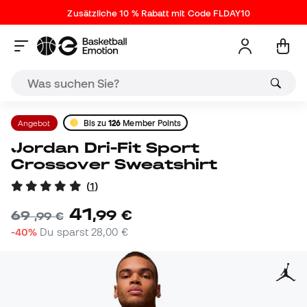
Zusätzliche 10 % Rabatt mit Code FLDAY10
Angebot
Bis zu
126
Member Points
Jordan Dri-Fit Sport
Crossover Sweatshirt
(
1
)
41
,
99
€
69
,
99
€
-40%
Du sparst
28,00 €