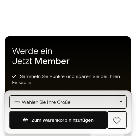
Werde ein
Jetzt
Member
Sammeln Sie Punkte und sparen Sie bei Ihren
Einkäufe
Vorrangiger Zugang zu exklusiven Produkten
Wählen Sie Ihre Größe
Treten Sie über einer halben Million Mitglieder
bei
Zum Warenkorb hinzufügen