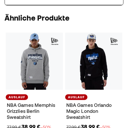
Ähnliche Produkte
AUSLAUF
AUSLAUF
NBA Games Memphis
NBA Games Orlando
Grizzlies Berlin
Magic London
Sweatshirt
Sweatshirt
38,99 €
38,99 €
77,99 €
−50%
77,99 €
−50%