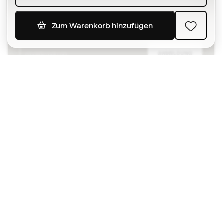
bei
Zum Warenkorb hinzufügen
ANMELDUNG
Ich bin damit einverstanden, dass ich gemäß der
Datenschutzrichtlinie
von Sports Emotion personalisierte
Mitteilungen erhalte.
Die App
für alle, die Basketball
anders erleben.