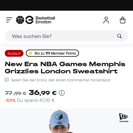
Auslauf
Bis zu
111
Member Points
New Era NBA Games Memphis
Grizzlies London Sweatshirt
Seien Sie der Erste, der einen Kommentar hinterlässt
36
,
99
€
77
,
99
€
-53%
Du sparst
41,00 €