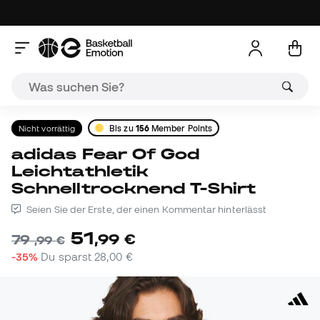
Nicht vorrättig
Bis zu
156
Member Points
adidas Fear Of God
Leichtathletik
Schnelltrocknend T-Shirt
Seien Sie der Erste, der einen Kommentar hinterlässt
51
,
99
€
79
,
99
€
-35%
Du sparst
28,00 €