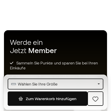
Werde ein
Jetzt
Member
Sammeln Sie Punkte und sparen Sie bei Ihren
Einkäufe
Vorrangiger Zugang zu exklusiven Produkten
Wählen Sie Ihre Größe
Treten Sie über einer halben Million Mitglieder
bei
Zum Warenkorb hinzufügen