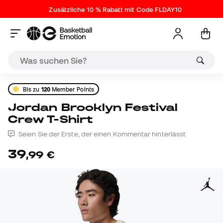
Zusätzliche 10 % Rabatt mit Code FLDAY10
Bis zu
120
Member Points
Jordan Brooklyn Festival
Crew T-Shirt
Seien Sie der Erste, der einen Kommentar hinterlässt
39
,
99
€