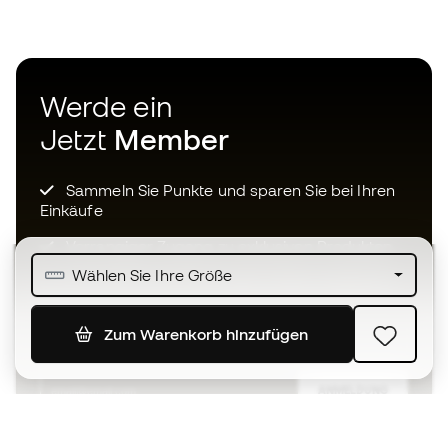
Werde ein
Jetzt
Member
Sammeln Sie Punkte und sparen Sie bei Ihren
Einkäufe
Vorrangiger Zugang zu exklusiven Produkten
Wählen Sie Ihre Größe
Treten Sie über einer halben Million Mitglieder
bei
Zum Warenkorb hinzufügen
ANMELDUNG
Ich bin damit einverstanden, dass ich gemäß der