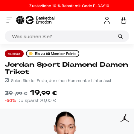
Zusätzliche 10 % Rabatt mit Code FLDAY10
Auslauf
Bis zu
60
Member Points
Jordan Sport Diamond Damen
Trikot
Seien Sie der Erste, der einen Kommentar hinterlässt
19
,
99
€
39
,
99
€
-50%
Du sparst
20,00 €