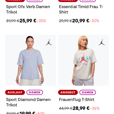
Sport Gfx Verb Damen
Essential Timid Frau T-
Trikot
Shirt
25,99 €
20,99 €
39,99 €
−35%
29,99 €
−30%
AUSLAUF
DAMEN
ANGEBOT
DAMEN
Sport Diamond Damen
Frauenflug T-Shirt
Trikot
28,99 €
44,99 €
−36%
19,99 €
39,99 €
−50%