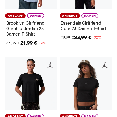
AUSLAUF
DAMEN
ANGEBOT
DAMEN
Brooklyn Girlfriend
Essentials Girlfriend
Graphic Jordan 23
Core 23 Damen T-Shirt
Damen T-Shirt
23,99 €
29,99 €
−20%
21,99 €
44,99 €
−51%
ANGEBOT
DAMEN
ANGEBOT
DAMEN