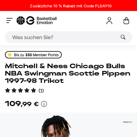
Zusätzliche 10 % Rabatt mit Code FLDAY10
Bis zu
330
Member Points
Mitchell & Ness Chicago Bulls
NBA Swingman Scottie Pippen
1997-98 Trikot
(
1
)
109
,
99
€