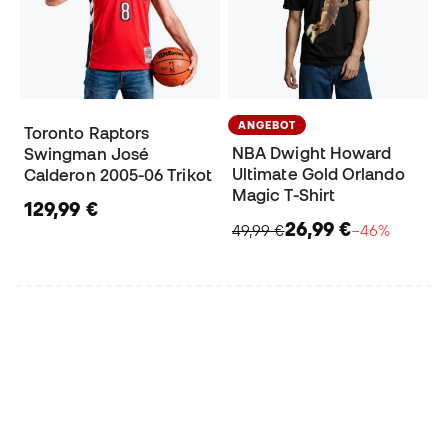
ANGEBOT
Toronto Raptors
NBA Dwight Howard
Swingman José
Ultimate Gold Orlando
Calderon 2005-06 Trikot
Magic T-Shirt
129,99 €
26,99 €
49,99 €
−46%