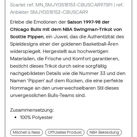
Scarlet
ref. MN_SMJYGS18153-CBUSCAR97SPI
| ref.
Anbieter SMJYGS18153-CBUSCAR9
Erlebe die Emotionen der
Saison 1997-98 der
Chicago Bulls mit dem NBA Swingman-Trikot von
Scottie Pippen
, ein Juwel, das die Authentizität des
Spieldesigns einer der goldenen Basketball-Ären
widerspiegelt. Hergestellt aus hochwertigen
Materialien, die Frische und Komfort garantieren,
besticht dieses Trikot durch seine sorgfältig
nachgebildeten Details wie die Nummer 33 und den
Namen 'Pippen' auf dem Rücken, die eine perfekte
Hommage an den unverwechselbaren Stil dieses
unvergesslichen Bulls-Teams sind.
Zusammensetzung:
100% Polyester
Mitchell & Ness
Offizielles Produkt
NBA Bekleidung