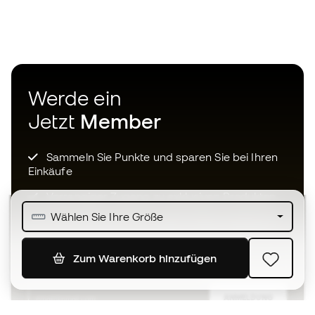
Werde ein
Jetzt
Member
Sammeln Sie Punkte und sparen Sie bei Ihren
Einkäufe
Vorrangiger Zugang zu exklusiven Produkten
Wählen Sie Ihre Größe
Treten Sie über einer halben Million Mitglieder
bei
Zum Warenkorb hinzufügen
ANMELDUNG