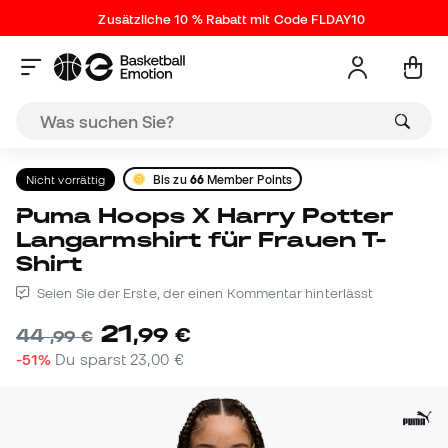
Zusätzliche 10 % Rabatt mit Code FLDAY10
Nicht vorrättig
Bis zu
66
Member Points
Puma Hoops X Harry Potter
Langarmshirt für Frauen T-
Shirt
Seien Sie der Erste, der einen Kommentar hinterlässt
21
,
99
€
44
,
99
€
-51%
Du sparst
23,00 €