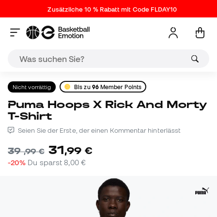
Zusätzliche 10 % Rabatt mit Code FLDAY10
Nicht vorrättig
Bis zu
96
Member Points
Puma Hoops X Rick And Morty
T-Shirt
Seien Sie der Erste, der einen Kommentar hinterlässt
31
,
99
€
39
,
99
€
-20%
Du sparst
8,00 €