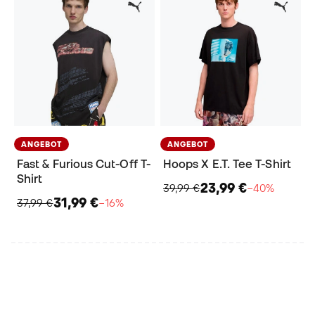
ANGEBOT
ANGEBOT
Fast & Furious Cut-Off T-
Hoops X E.T. Tee T-Shirt
Shirt
23,99 €
39,99 €
−40%
31,99 €
37,99 €
−16%