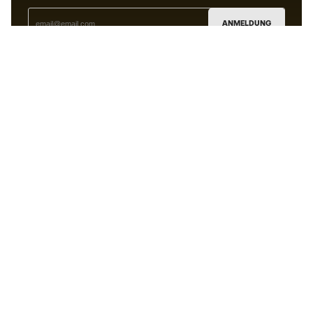
ANMELDUNG
Ich bin damit einverstanden, dass ich gemäß der
Datenschutzrichtlinie
von Sports Emotion personalisierte
Mitteilungen erhalte.
Die App
für alle, die Basketball
anders erleben.
Können wir Ihnen helfen?