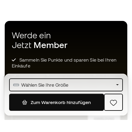
Werde ein
Jetzt
Member
Sammeln Sie Punkte und sparen Sie bei Ihren
Einkäufe
Vorrangiger Zugang zu exklusiven Produkten
Wählen Sie Ihre Größe
Treten Sie über einer halben Million Mitglieder
bei
Zum Warenkorb hinzufügen
ANMELDUNG