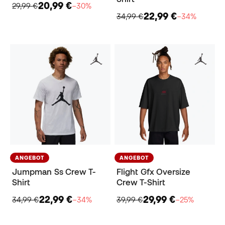
20,99 €
29,99 €
−30%
22,99 €
34,99 €
−34%
ANGEBOT
ANGEBOT
Jumpman Ss Crew T-
Flight Gfx Oversize
Shirt
Crew T-Shirt
22,99 €
29,99 €
34,99 €
−34%
39,99 €
−25%