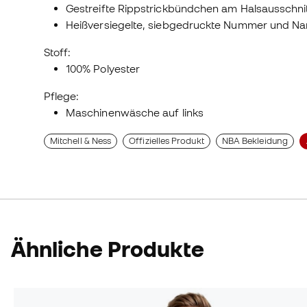
Gestreifte Rippstrickbündchen am Halsausschni
Heißversiegelte, siebgedruckte Nummer und Nam
Stoff:
100% Polyester
Pflege:
Maschinenwäsche auf links
Mitchell & Ness
Offizielles Produkt
NBA Bekleidung
Ähnliche Produkte