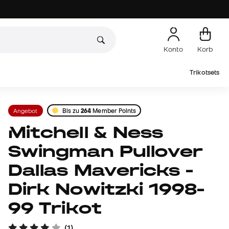
Konto
Korb
Trikotsets
Angebot
Bis zu
264
Member Points
Mitchell & Ness
Swingman Pullover
Dallas Mavericks -
Dirk Nowitzki 1998-
99 Trikot
(
1
)