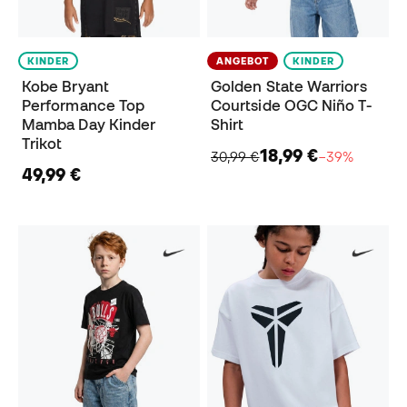
KINDER
ANGEBOT
KINDER
Kobe Bryant
Golden State Warriors
Performance Top
Courtside OGC Niño T-
Mamba Day Kinder
Shirt
Trikot
18,99 €
30,99 €
−39%
49,99 €