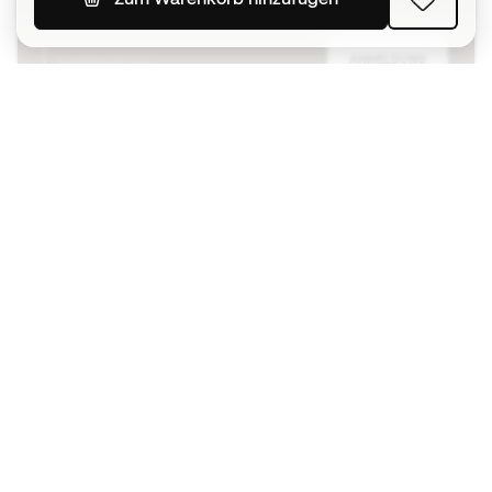
ANMELDUNG
Ich bin damit einverstanden, dass ich gemäß der
Datenschutzrichtlinie
von Sports Emotion personalisierte
Mitteilungen erhalte.
Die App
für alle, die Basketball
anders erleben.