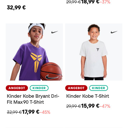
18,99 €
29,99 €
−37%
32,99 €
ANGEBOT
KINDER
ANGEBOT
KINDER
Kinder Kobe Bryant Dri-
Kinder Kobe T-Shirt
Fit Max90 T-Shirt
15,99 €
29,99 €
−47%
17,99 €
32,99 €
−45%