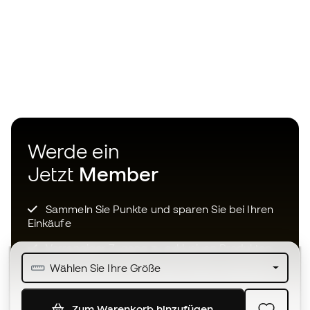
Werde ein
Jetzt
Member
Sammeln Sie Punkte und sparen Sie bei Ihren
Einkäufe
Vorrangiger Zugang zu exklusiven Produkten
Wählen Sie Ihre Größe
Treten Sie über einer halben Million Mitglieder
bei
Zum Warenkorb hinzufügen