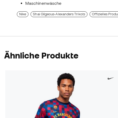
Maschinenwäsche
Nike
Shai Gilgeous-Alexanders Trikots
Offizielles Produ
Ähnliche Produkte