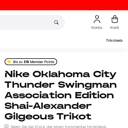
Konto
Korb
Trikotsets
Bis zu
315
Member Points
Nike Oklahoma City
Thunder Swingman
Association Edition
Shai-Alexander
Gilgeous Trikot
Seien Sie der Erste, der einen Kommentar hinterlässt