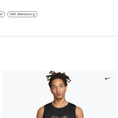
kt
NBA Bekleidung