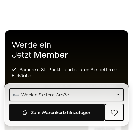
Werde ein
Jetzt
Member
Sammeln Sie Punkte und sparen Sie bei Ihren
Einkäufe
Vorrangiger Zugang zu exklusiven Produkten
Wählen Sie Ihre Größe
Treten Sie über einer halben Million Mitglieder
bei
Zum Warenkorb hinzufügen
ANMELDUNG