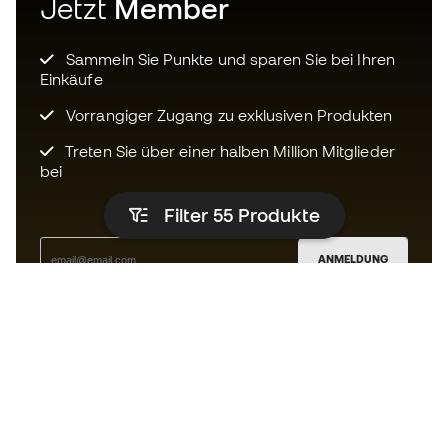
Jetzt
Member
Sammeln Sie Punkte und sparen Sie bei Ihren
Einkäufe
Vorrangiger Zugang zu exklusiven Produkten
Treten Sie über einer halben Million Mitglieder
bei
Filter 55
Produkte
ANMELDUNG
Ich bin damit einverstanden, dass ich gemäß der
Datenschutzrichtlinie
von Sports Emotion personalisierte
Mitteilungen erhalte.
Die App
für alle, die Basketball