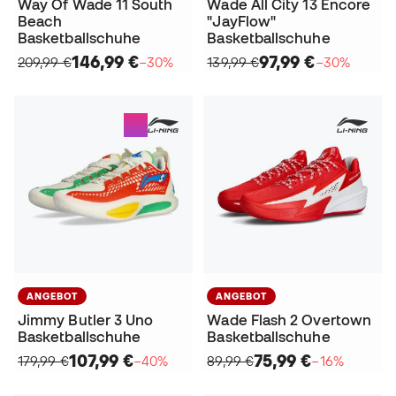
Way Of Wade 11 South
Wade All City 13 Encore
Beach
"JayFlow"
Basketballschuhe
Basketballschuhe
146,99 €
97,99 €
209,99 €
−30%
139,99 €
−30%
ANGEBOT
ANGEBOT
Jimmy Butler 3 Uno
Wade Flash 2 Overtown
Basketballschuhe
Basketballschuhe
107,99 €
75,99 €
179,99 €
−40%
89,99 €
−16%