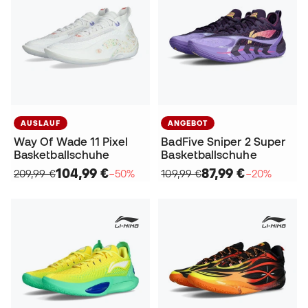
AUSLAUF
ANGEBOT
Way Of Wade 11 Pixel
BadFive Sniper 2 Super
Basketballschuhe
Basketballschuhe
104,99 €
87,99 €
209,99 €
−50%
109,99 €
−20%