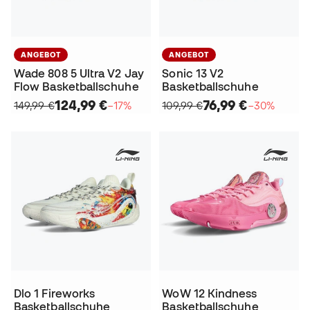
ANGEBOT
ANGEBOT
Wade 808 5 Ultra V2 Jay
Sonic 13 V2
Flow Basketballschuhe
Basketballschuhe
124,99 €
76,99 €
149,99 €
−17%
109,99 €
−30%
Dlo 1 Fireworks
WoW 12 Kindness
Basketballschuhe
Basketballschuhe