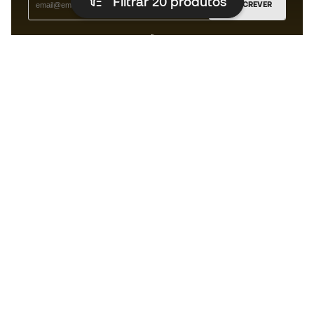
Filtrar 20
produtos
SUBSCREVER
Aceito receber comunicações personalizadas de acordo
com a
Política de Privacidade
da Sports Emotion.
A app
para quem vive o basquetebol
de forma diferente.
Ajudamos-te?