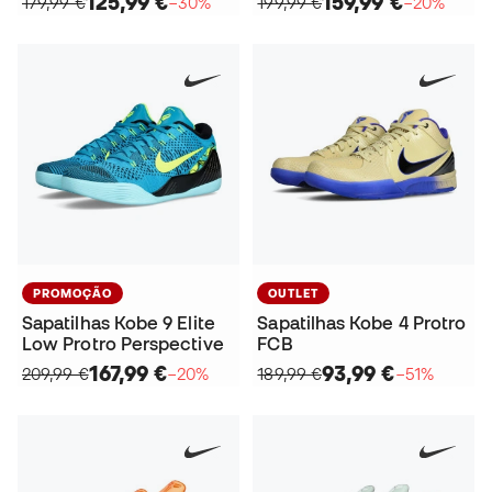
125,99 €
159,99 €
179,99 €
−30%
199,99 €
−20%
PROMOÇÃO
OUTLET
Sapatilhas Kobe 9 Elite
Sapatilhas Kobe 4 Protro
Low Protro Perspective
FCB
167,99 €
93,99 €
209,99 €
−20%
189,99 €
−51%