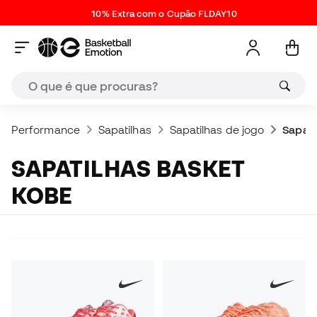
10% Extra com o Cupão FLDAY10
Performance
Sapatilhas
Sapatilhas de jogo
Sapati
SAPATILHAS BASKET
KOBE