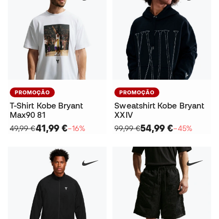
PROMOÇÃO
PROMOÇÃO
T-Shirt Kobe Bryant
Sweatshirt Kobe Bryant
Max90 81
XXIV
41,99 €
54,99 €
49,99 €
−16%
99,99 €
−45%