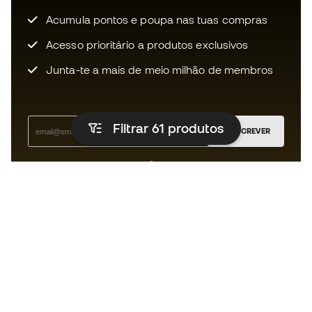
Acumula pontos e poupa nas tuas compras
Acesso prioritário a produtos exclusivos
Junta-te a mais de meio milhão de membros
Filtrar 61
produtos
SUBSCREVER
Aceito receber comunicações personalizadas de acordo
com a
Política de Privacidade
da Sports Emotion.
A app
para quem vive o basquetebol
de forma diferente.