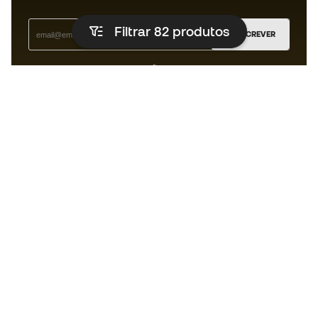
Filtrar 82
produtos
SUBSCREVER
Aceito receber comunicações personalizadas de acordo
com a
Política de Privacidade
da Sports Emotion.
A app
para quem vive o basquetebol
de forma diferente.