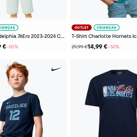
RIANÇAS
OUTLET
CRIANÇAS
T-Shirt Philadelphia 76Ers 2023-2024 Criança
9 €
14,99 €
−50%
29,99 €
−50%