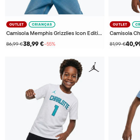
OUTLET
CRIANÇAS
OUTLET
C
Camisola Memphis Grizzlies Icon Edition 2023-2024 Criança
38,99 €
40,9
86,99 €
−55%
81,99 €