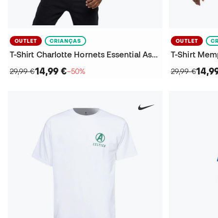
OUTLET
CRIANÇAS
OUTLET
C
T-Shirt Charlotte Hornets Essential Association Edition LaMelo Ball Criança
14,99 €
14,9
29,99 €
−50%
29,99 €