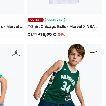
OUTLET
CRIANÇAS
T-Shirt Golden State Warriors - Marvel X NBA Criança
T-Shirt Chicago Bulls - Marvel X NBA Criança
15,99 €
34,99 €
−54%