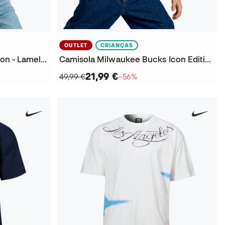
OUTLET
CRIANÇAS
T-Shirt Charlotte Hornets Icon - Lamelo Ball Criança
Camisola Milwaukee Bucks Icon Edition Giannis Antetokounmpo Preescolar
21,99 €
49,99 €
−56%