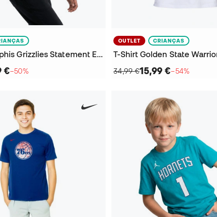
RIANÇAS
OUTLET
CRIANÇAS
T-Shirt Memphis Grizzlies Statement Edition - Ja Morant Criança
9 €
15,99 €
−50%
34,99 €
−54%