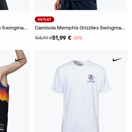
OUTLET
Camisola Memphis Grizzlies Swingman Statement Edition Ja Morant
Camisola Memphis Grizzlies Swingman Icon Edition Ja Morant
51,99 €
104,99 €
−50%