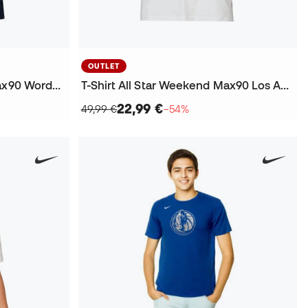
OUTLET
T-Shirt All Star Weekend Max90 Wordmark
T-Shirt All Star Weekend Max90 Los Angeles
22,99 €
49,99 €
−54%