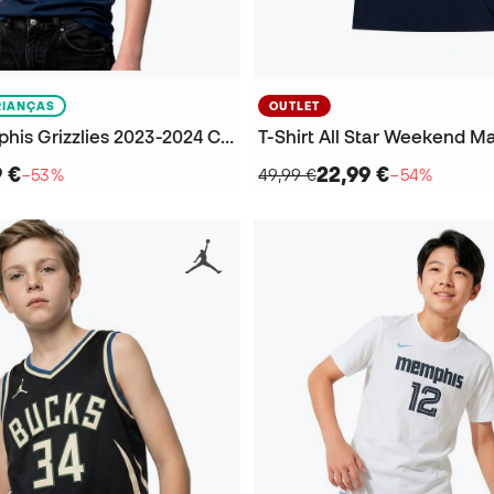
RIANÇAS
OUTLET
T-Shirt Memphis Grizzlies 2023-2024 Criança
9 €
22,99 €
−53%
49,99 €
−54%