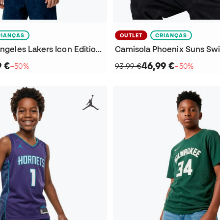
RIANÇAS
OUTLET
CRIANÇAS
T-Shirt Los Angeles Lakers Icon Edition LeBron James Criança
9 €
46,99 €
−50%
93,99 €
−50%