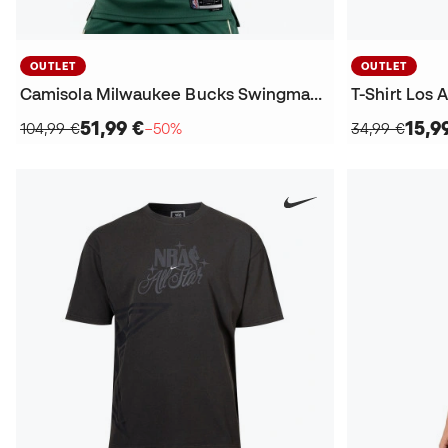
OUTLET
OUTLET
Camisola Milwaukee Bucks Swingman Icon Edition Giannis Antetokounmpo
T-Shirt Los 
51,99 €
15,9
104,99 €
−50%
34,99 €