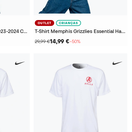
OUTLET
CRIANÇAS
T-Shirt Milwaukee Bucks 2023-2024 Criança
T-Shirt Memphis Grizzlies Essential Hardwood Classics Ja Morant 2025-2026 Criança
14,99 €
29,99 €
−50%