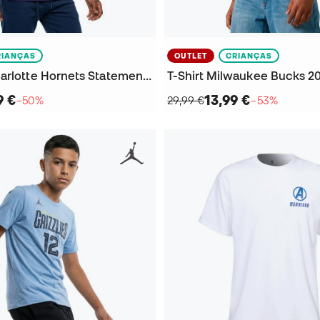
RIANÇAS
OUTLET
CRIANÇAS
Camisola Charlotte Hornets Statement Edition - Lamelo Ball Criança
9 €
13,99 €
−50%
29,99 €
−53%