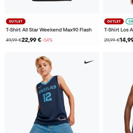
OUTLET
OUTLET
C
T-Shirt All Star Weekend Max90 Flash
22,99 €
14,9
49,99 €
−54%
29,99 €