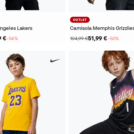
OUTLET
Angeles Lakers
9 €
51,99 €
−54%
104,99 €
−50%