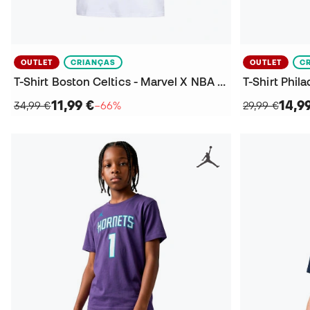
OUTLET
CRIANÇAS
OUTLET
C
T-Shirt Boston Celtics - Marvel X NBA Criança
11,99 €
14,9
34,99 €
−66%
29,99 €