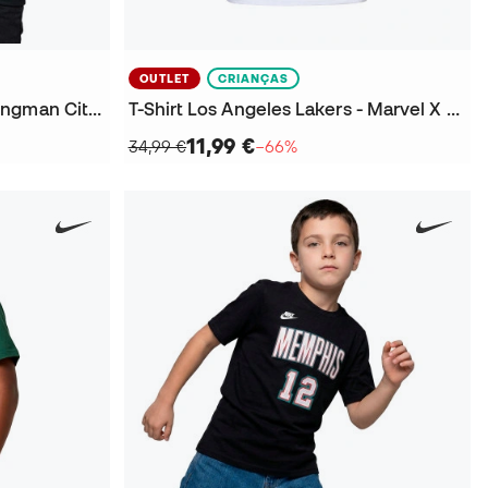
OUTLET
CRIANÇAS
Camisola Phoenix Suns Swingman City Edition Devin Booker Criança
T-Shirt Los Angeles Lakers - Marvel X NBA Criança
11,99 €
34,99 €
−66%