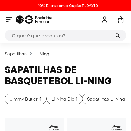
10% Extra com o Cupão FLDAY10
Sapatilhas
Li-Ning
SAPATILHAS DE
BASQUETEBOL LI-NING
Jimmy Butler 4
Li-Ning Dlo 1
Sapatilhas Li-Ning B