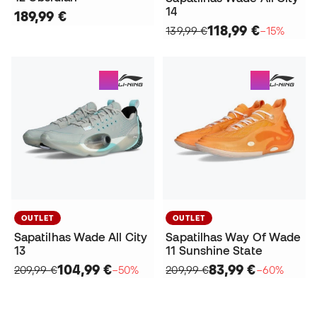
14
189,99 €
118,99 €
139,99 €
−15%
OUTLET
OUTLET
Sapatilhas Wade All City
Sapatilhas Way Of Wade
13
11 Sunshine State
104,99 €
83,99 €
209,99 €
−50%
209,99 €
−60%