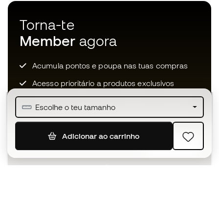
Torna-te
Member
agora
Acumula pontos e poupa nas tuas compras
Acesso prioritário a produtos exclusivos
Junta-te a mais de meio milhão de membros
Escolhe o teu tamanho
Adicionar ao carrinho
SUBSCREVER
Aceito receber comunicações personalizadas de acordo
com a
Política de Privacidade
da Sports Emotion.