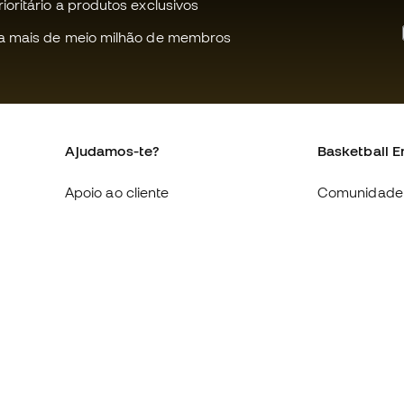
oritário a produtos exclusivos
a mais de meio milhão de membros
Ajudamos-te?
Basketball E
Apoio ao cliente
Comunidade
Trocas e devoluções
Quem somo
Equivalência de tamanhos de
Trabalha co
sapatilhas
Condições g
Compliance
venda
Livro de Reclamações Eletrónico
Política de c
Sites internacionais da Basketball
Politica de p
Emotion