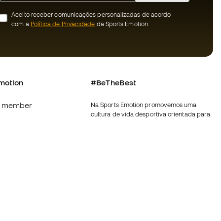
Aceito receber comunicações personalizadas de acordo
com a
Política de Privacidade
da Sports Emotion.
motion
#BeTheBest
 member
Na Sports Emotion promovemos uma
cultura de vida desportiva orientada para
s
alcançar a felicidade plena do desportista,
graças ao ecossistema criado pela
nnosco
especialização de cada uma das marcas
que fazem parte do grupo.
erais de compra e
Ver todas as lojas
ookies
Fútbol Emotion
rivacidade
Running Emotion