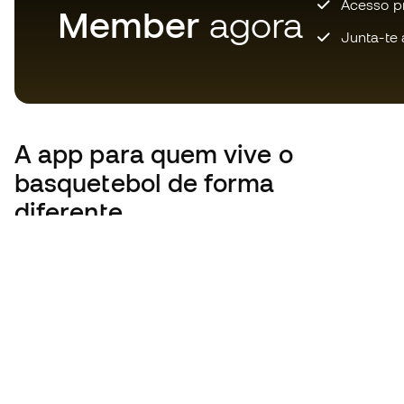
Acesso pri
Member
agora
Junta-te 
A app
para quem vive o
basquetebol de forma
diferente.