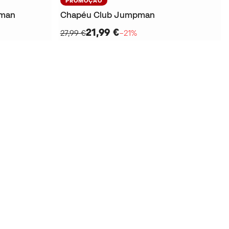
PROMOÇÃO
pman
Chapéu Club Jumpman
21,99 €
27,99 €
−21%