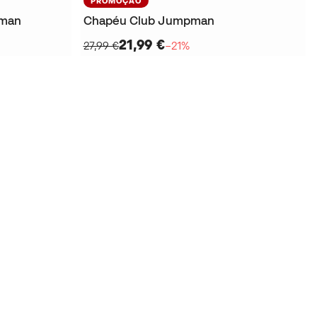
PROMOÇÃO
pman
Chapéu Club Jumpman
21,99 €
27,99 €
−21%