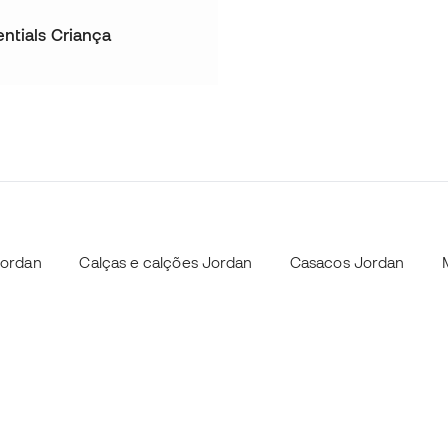
ntials Criança
Jordan
Calças e calções Jordan
Casacos Jordan