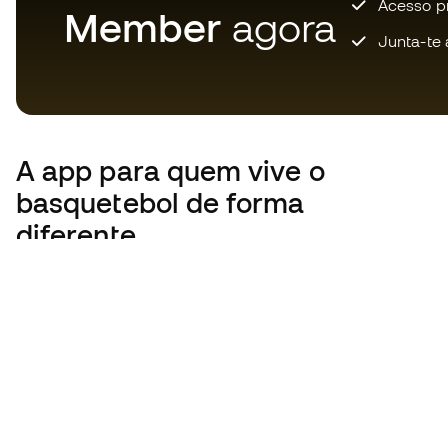
Acesso pri
Member
agora
Junta-te 
A app
para quem vive o
basquetebol de forma
diferente.