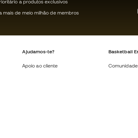
oritário a produtos exclusivos
a mais de meio milhão de membros
Ajudamos-te?
Basketball E
Apoio ao cliente
Comunidade
Trocas e devoluções
Quem somo
Equivalência de tamanhos de
Trabalha co
sapatilhas
Condições g
Compliance
venda
Livro de Reclamações Eletrónico
Política de c
Sites internacionais da Basketball
Politica de p
Emotion