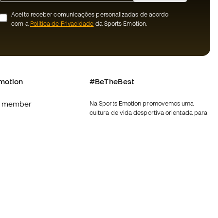
Aceito receber comunicações personalizadas de acordo
com a
Política de Privacidade
da Sports Emotion.
motion
#BeTheBest
 member
Na Sports Emotion promovemos uma
cultura de vida desportiva orientada para
s
alcançar a felicidade plena do desportista,
graças ao ecossistema criado pela
nnosco
especialização de cada uma das marcas
que fazem parte do grupo.
erais de compra e
Ver todas as lojas
ookies
Fútbol Emotion
rivacidade
Running Emotion