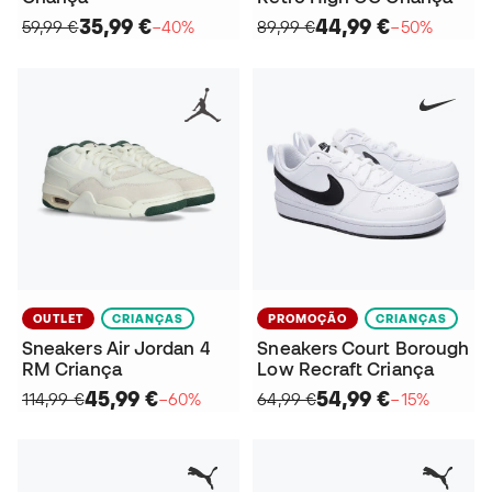
35,99 €
44,99 €
59,99 €
−40%
89,99 €
−50%
OUTLET
CRIANÇAS
PROMOÇÃO
CRIANÇAS
Sneakers Air Jordan 4
Sneakers Court Borough
RM Criança
Low Recraft Criança
45,99 €
54,99 €
114,99 €
−60%
64,99 €
−15%