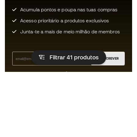
Acumula pontos e poupa nas tuas compras
Acesso prioritário a produtos exclusivos
Junta-te a mais de meio milhão de membros
Filtrar 41
produtos
SUBSCREVER
Aceito receber comunicações personalizadas de acordo
com a
Política de Privacidade
da Sports Emotion.
A app
para quem vive o basquetebol
de forma diferente.