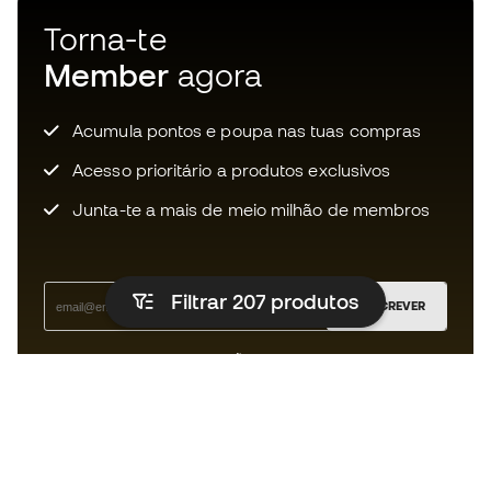
Torna-te
Member
agora
Acumula pontos e poupa nas tuas compras
Acesso prioritário a produtos exclusivos
Junta-te a mais de meio milhão de membros
Filtrar 207
produtos
SUBSCREVER
Aceito receber comunicações personalizadas de acordo
com a
Política de Privacidade
da Sports Emotion.
A app
para quem vive o basquetebol