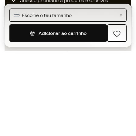
Acesso prioritário a produtos exclusivos
Junta-te a mais de meio milhão de membros
Escolhe o teu tamanho
Adicionar ao carrinho
SUBSCREVER
Aceito receber comunicações personalizadas de acordo
com a
Política de Privacidade
da Sports Emotion.
A app
para quem vive o basquetebol
de forma diferente.