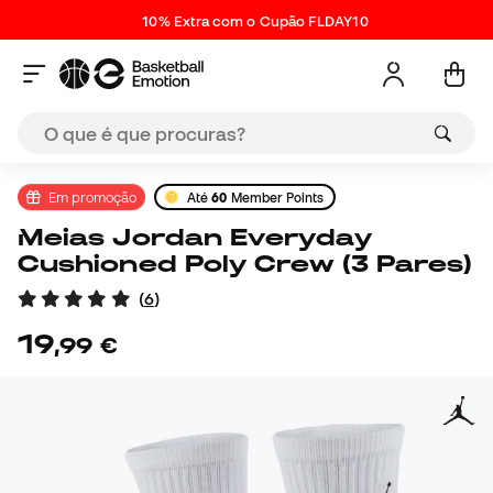
10% Extra com o Cupão FLDAY10
Em promoção
Até
60
Member Points
Meias Jordan Everyday
Cushioned Poly Crew (3 Pares)
(
6
)
19
,
99
€