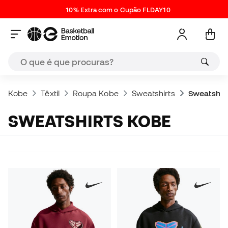
10% Extra com o Cupão FLDAY10
Kobe
Têxtil
Roupa Kobe
Sweatshirts
Sweatshir
SWEATSHIRTS KOBE