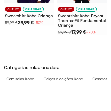
OUTLET
CRIANÇAS
OUTLET
CRIANÇAS
Sweatshirt Kobe Criança
Sweatshirt Kobe Bryant
Therma-Fit Fundamental
29,99 €
59,99 €
−50%
Criança
17,99 €
59,99 €
−70%
Categorias relacionadas:
Camisolas Kobe
Calças e calções Kobe
Casacos 