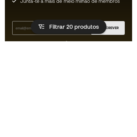
Junta-te a mais de meio milhão de membros
Filtrar 20
produtos
SUBSCREVER
Aceito receber comunicações personalizadas de acordo
com a
Política de Privacidade
da Sports Emotion.
A app
para quem vive o basquetebol
de forma diferente.