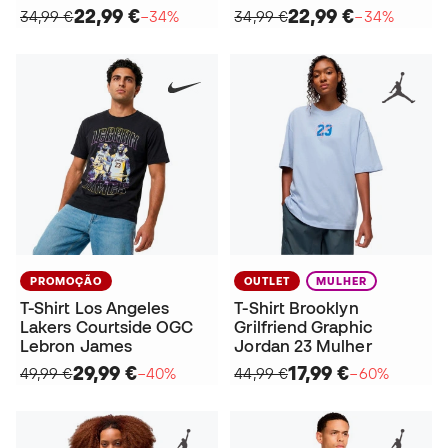
22,99 €
22,99 €
34,99 €
−34%
34,99 €
−34%
PROMOÇÃO
OUTLET
MULHER
T-Shirt Los Angeles
T-Shirt Brooklyn
Lakers Courtside OGC
Grilfriend Graphic
Lebron James
Jordan 23 Mulher
29,99 €
17,99 €
49,99 €
−40%
44,99 €
−60%