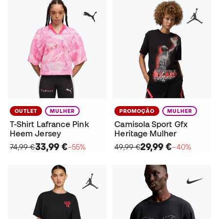
OUTLET
MULHER
PROMOÇÃO
MULHER
T-Shirt Lafrance Pink
Camisola Sport Gfx
Heem Jersey
Heritage Mulher
33,99 €
29,99 €
74,99 €
−55%
49,99 €
−40%