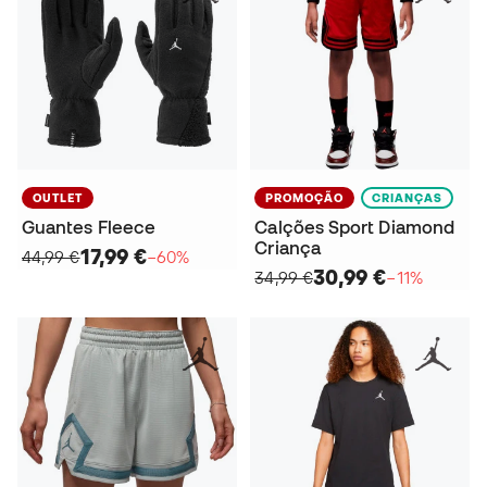
OUTLET
PROMOÇÃO
CRIANÇAS
Guantes Fleece
Calções Sport Diamond
Criança
17,99 €
44,99 €
−60%
30,99 €
34,99 €
−11%