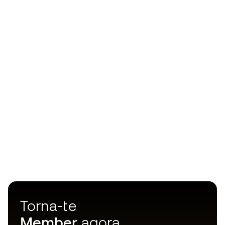
Torna-te
Member
agora