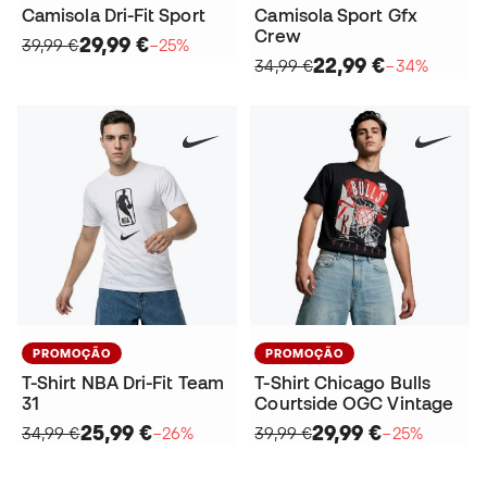
Camisola Dri-Fit Sport
Camisola Sport Gfx
Crew
29,99 €
39,99 €
−25%
22,99 €
34,99 €
−34%
PROMOÇÃO
PROMOÇÃO
T-Shirt NBA Dri-Fit Team
T-Shirt Chicago Bulls
31
Courtside OGC Vintage
25,99 €
29,99 €
34,99 €
−26%
39,99 €
−25%