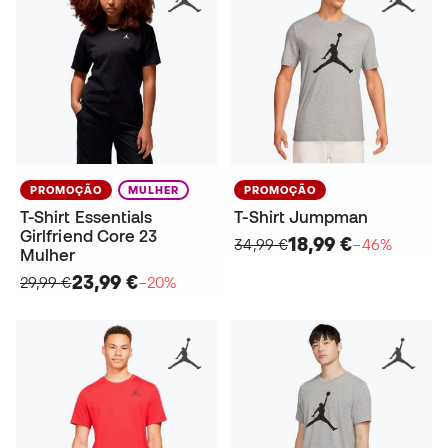
PROMOÇÃO
MULHER
PROMOÇÃO
T-Shirt Essentials
T-Shirt Jumpman
Girlfriend Core 23
18,99 €
34,99 €
−46%
Mulher
23,99 €
29,99 €
−20%