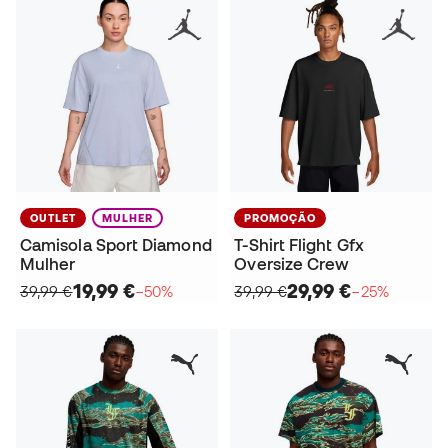
OUTLET
MULHER
PROMOÇÃO
Camisola Sport Diamond
T-Shirt Flight Gfx
Mulher
Oversize Crew
19,99 €
29,99 €
39,99 €
−50%
39,99 €
−25%