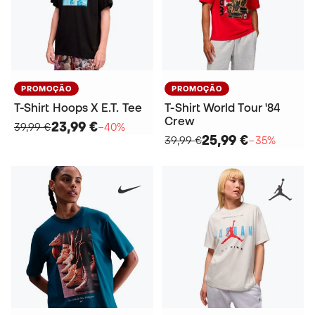
PROMOÇÃO
PROMOÇÃO
T-Shirt Hoops X E.T. Tee
T-Shirt World Tour '84
Crew
23,99 €
39,99 €
−40%
25,99 €
39,99 €
−35%