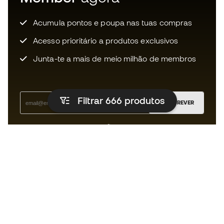
Acumula pontos e poupa nas tuas compras
Acesso prioritário a produtos exclusivos
Junta-te a mais de meio milhão de membros
Filtrar 666
produtos
SUBSCREVER
Aceito receber comunicações personalizadas de acordo
com a
Política de Privacidade
da Sports Emotion.
A app
para quem vive o basquetebol
de forma diferente.