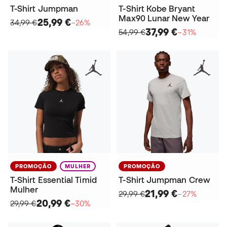
T-Shirt Jumpman
T-Shirt Kobe Bryant
Max90 Lunar New Year
25,99 €
34,99 €
−26%
37,99 €
54,99 €
−31%
PROMOÇÃO
MULHER
PROMOÇÃO
T-Shirt Essential Timid
T-Shirt Jumpman Crew
Mulher
21,99 €
29,99 €
−27%
20,99 €
29,99 €
−30%