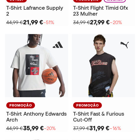
T-Shirt Lafrance Supply
T-Shirt Flight Timid Gfx
2
23 Mulher
21,99 €
27,99 €
44,99 €
−51%
34,99 €
−20%
PROMOÇÃO
PROMOÇÃO
T-Shirt Anthony Edwards
T-Shirt Fast & Furious
Arch
Cut-Off
35,99 €
31,99 €
44,99 €
−20%
37,99 €
−16%