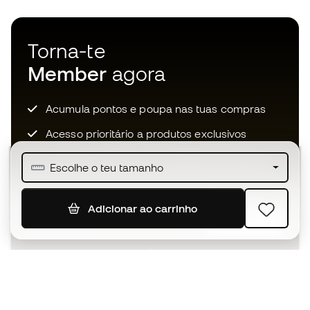
Torna-te
Member
agora
Acumula pontos e poupa nas tuas compras
Acesso prioritário a produtos exclusivos
Junta-te a mais de meio milhão de membros
Escolhe o teu tamanho
Adicionar ao carrinho
SUBSCREVER
Aceito receber comunicações personalizadas de acordo
com a
Política de Privacidade
da Sports Emotion.