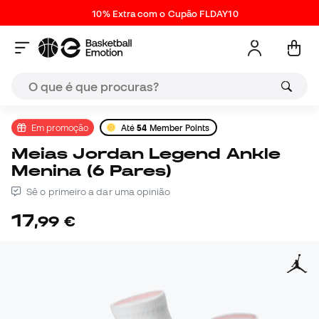
10% Extra com o Cupão FLDAY10
Em promoção
Até
54
Member Points
Meias Jordan Legend Ankle
Menina (6 Pares)
Sê o primeiro a dar uma opinião
17
,
99
€