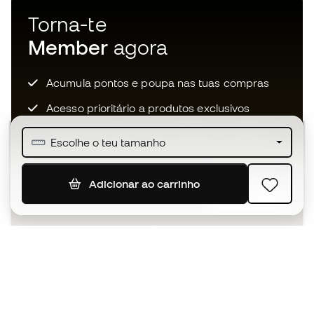
Torna-te
Member
agora
Acumula pontos e poupa nas tuas compras
Acesso prioritário a produtos exclusivos
Junta-te a mais de meio milhão de membros
Escolhe o teu tamanho
Adicionar ao carrinho
SUBSCREVER
Aceito receber comunicações personalizadas de acordo
com a
Política de Privacidade
da Sports Emotion.
A app
para quem vive o basquetebol