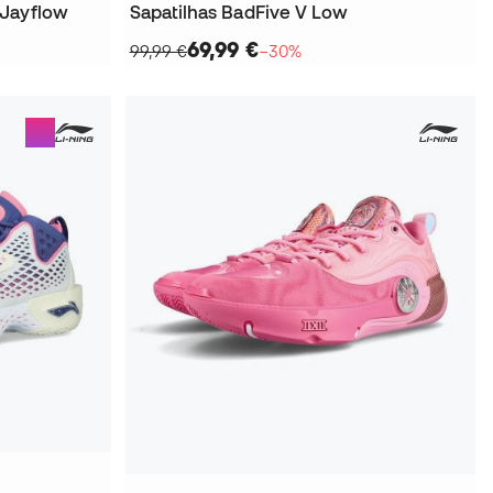
 Jayflow
Sapatilhas BadFive V Low
69,99 €
99,99 €
−30%