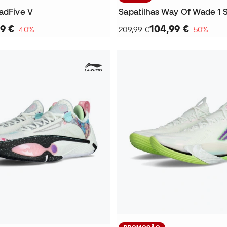
BadFive V
Sapatilhas Way Of Wade 1 
9 €
104,99 €
−40%
209,99 €
−50%