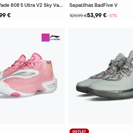
Sapatilhas Wade 808 5 Ultra V2 Sky Vault
Sapatilhas BadFive V
99 €
53,99 €
109,99 €
−51%
OUTLET