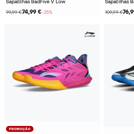
Sapatilhas BadFive V Low
Sapatilhas B
74,99 €
76,9
99,99 €
−25%
109,99 €
PROMOÇÃO