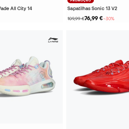
PROMOÇÃO
ade All City 14
Sapatilhas Sonic 13 V2
76,99 €
109,99 €
−30%