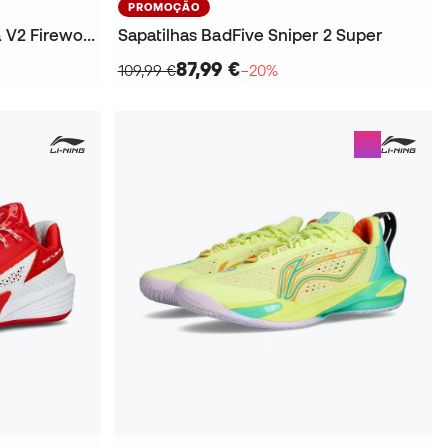
PROMOÇÃO
Sapatilhas Wade 808 5 Ultra V2 Fireworks
Sapatilhas BadFive Sniper 2 Super
87,99 €
109,99 €
−20%