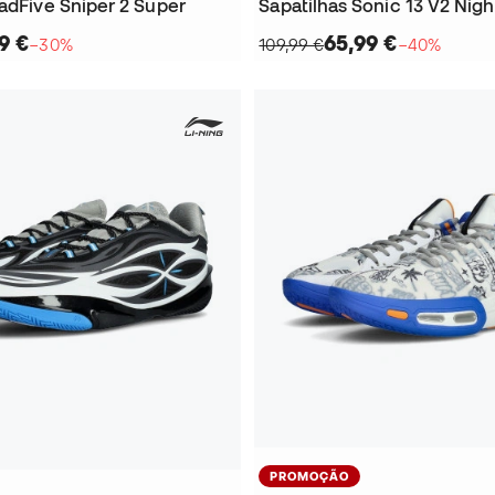
adFive Sniper 2 Super
Sapatilhas Sonic 13 V2 Nig
9 €
65,99 €
−30%
109,99 €
−40%
PROMOÇÃO