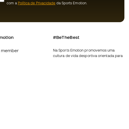
com a
Política de Privacidade
da Sports Emotion.
motion
#BeTheBest
 member
Na Sports Emotion promovemos uma
cultura de vida desportiva orientada para
s
alcançar a felicidade plena do desportista,
graças ao ecossistema criado pela
nnosco
especialização de cada uma das marcas
que fazem parte do grupo.
erais de compra e
Ver todas as lojas
ookies
Fútbol Emotion
rivacidade
Running Emotion