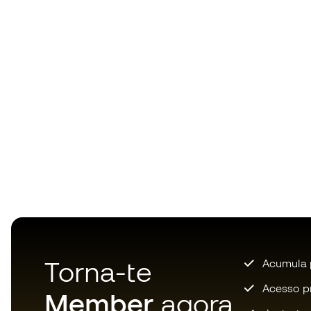
Torna-te
Acumula 
Acesso pri
Member
agora