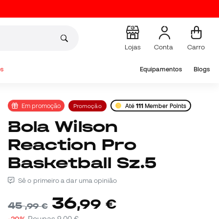
Lojas
Conta
Carro
s
Equipamentos
Blogs
Em promoção
Promoção
Até
111
Member Points
Bola Wilson
Reaction Pro
Basketball Sz.5
Sê o primeiro a dar uma opinião
36
,
99
€
45
,
99
€
-20%
Poupas
9,00 €