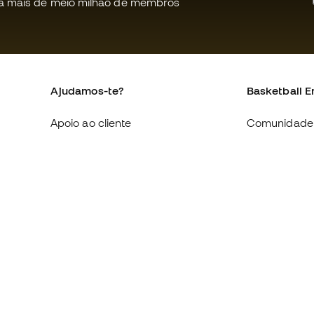
a mais de meio milhão de membros
Ajudamos-te?
Basketball E
Apoio ao cliente
Comunidade
Trocas e devoluções
Quem somo
Equivalência de tamanhos de
Trabalha co
sapatilhas
Condições g
Compliance
venda
Livro de Reclamações Eletrónico
Política de c
Sites internacionais da Basketball
Politica de p
Emotion
Aviso legal