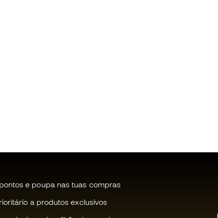
pontos e poupa nas tuas compras
oritário a produtos exclusivos