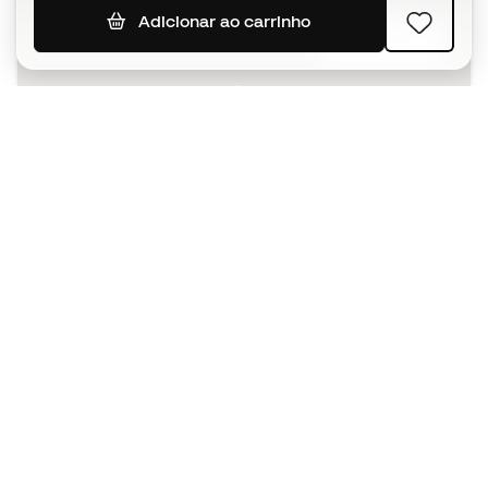
Adicionar ao carrinho
SUBSCREVER
Aceito receber comunicações personalizadas de acordo
com a
Política de Privacidade
da Sports Emotion.
A app
para quem vive o basquetebol
de forma diferente.