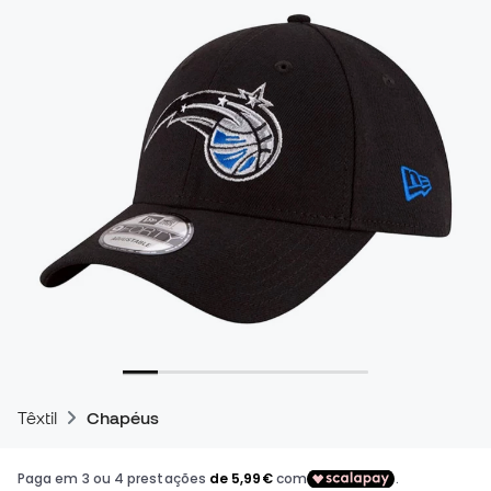
Têxtil
Chapéus