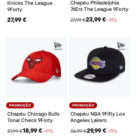
Chapéu Philadelphia
Knicks The League
76Ers The League 9Forty
9Forty
23,99 €
27,99 €
27,99 €
−14%
PROMOÇÃO
PROMOÇÃO
Chapéu Chicago Bulls
Chapéu NBA 9Fifty Los
Tonal Check 9Forty
Angeles Lakers
18,99 €
29,99 €
31,99 €
−41%
36,99 €
−19%