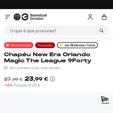
Em promoção
Promoção
Até
72
Member Points
Chapéu New Era Orlando
Magic The League 9Forty
Sê o primeiro a dar uma opinião
23
,
99
€
27
,
99
€
-14%
Poupas
4,00 €