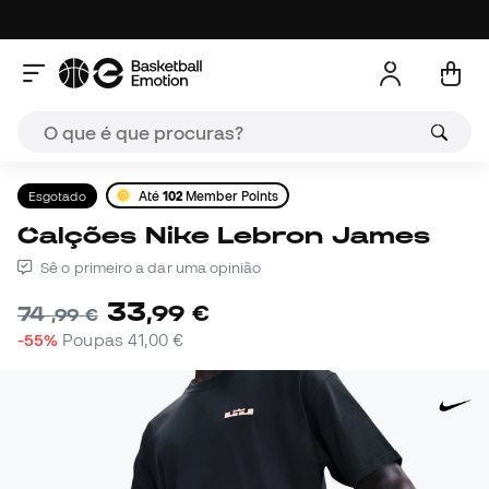
Esgotado
Até
102
Member Points
Calções Nike Lebron James
Sê o primeiro a dar uma opinião
33
,
99
€
74
,
99
€
-55%
Poupas
41,00 €