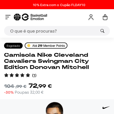
10% Extra com o Cupão FLDAY10
Esgotado
Até
219
Member Points
Camisola Nike Cleveland
Cavaliers Swingman City
Edition Donovan Mitchell
(
1
)
72
,
99
€
104
,
99
€
-30%
Poupas
32,00 €