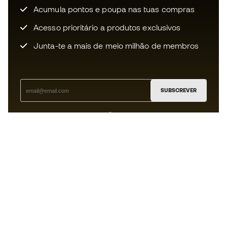
Acumula pontos e poupa nas tuas compras
Acesso prioritário a produtos exclusivos
Junta-te a mais de meio milhão de membros
SUBSCREVER
Aceito receber comunicações personalizadas de acordo
com a
Política de Privacidade
da Sports Emotion.
A app
para quem vive o basquetebol
de forma diferente.