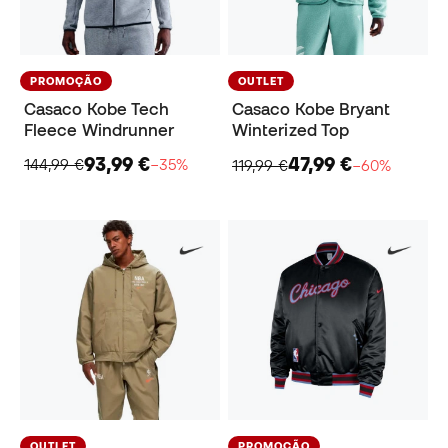
PROMOÇÃO
OUTLET
Casaco Kobe Tech
Casaco Kobe Bryant
Fleece Windrunner
Winterized Top
93,99 €
47,99 €
144,99 €
−35%
119,99 €
−60%
OUTLET
PROMOÇÃO