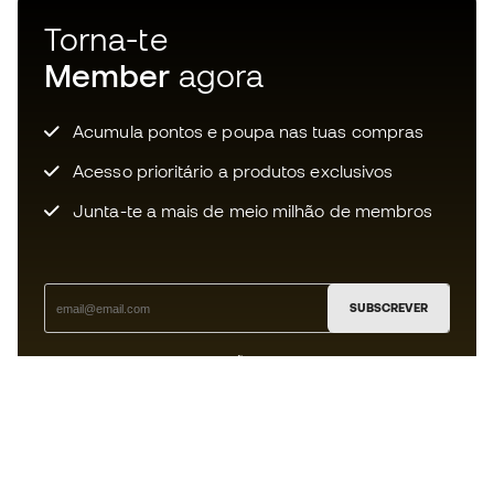
Torna-te
Member
agora
Acumula pontos e poupa nas tuas compras
Acesso prioritário a produtos exclusivos
Junta-te a mais de meio milhão de membros
SUBSCREVER
Aceito receber comunicações personalizadas de acordo
com a
Política de Privacidade
da Sports Emotion.
A app
para quem vive o basquetebol