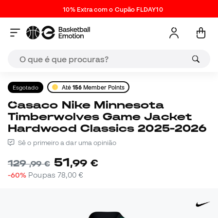
10% Extra com o Cupão FLDAY10
Esgotado
Até
156
Member Points
Casaco Nike Minnesota
Timberwolves Game Jacket
Hardwood Classics 2025-2026
Sê o primeiro a dar uma opinião
51
,
99
€
129
,
99
€
-60%
Poupas
78,00 €