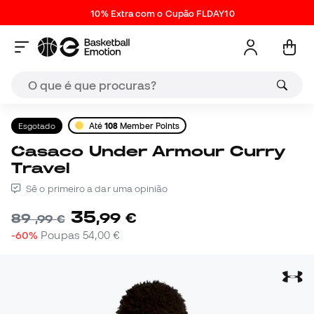
10% Extra com o Cupão FLDAY10
Esgotado
Até
108
Member Points
Casaco Under Armour Curry
Travel
Sê o primeiro a dar uma opinião
35
,
99
€
89
,
99
€
-60%
Poupas
54,00 €