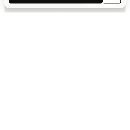
Aceito receber comunicações personalizadas de acordo
com a
Política de Privacidade
da Sports Emotion.
A app
para quem vive o basquetebol
de forma diferente.
Ajudamos-te?