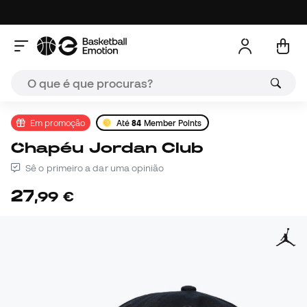
Em promoção
Até
84
Member Points
Chapéu Jordan Club
Sê o primeiro a dar uma opinião
27
,
99
€