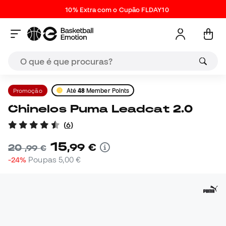
10% Extra com o Cupão FLDAY10
Promoção
Até
48
Member Points
Chinelos Puma Leadcat 2.0
(
6
)
15
,
99
€
20
,
99
€
-24%
Poupas
5,00 €