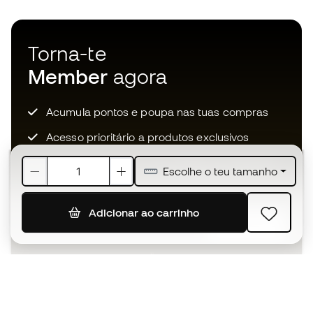
Torna-te
Member
agora
Acumula pontos e poupa nas tuas compras
Acesso prioritário a produtos exclusivos
Junta-te a mais de meio milhão de membros
Escolhe o teu tamanho
Adicionar ao carrinho
SUBSCREVER
Aceito receber comunicações personalizadas de acordo
com a
Política de Privacidade
da Sports Emotion.