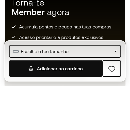
Torna-te
Member
agora
Acumula pontos e poupa nas tuas compras
Acesso prioritário a produtos exclusivos
Junta-te a mais de meio milhão de membros
Escolhe o teu tamanho
Adicionar ao carrinho
SUBSCREVER
Aceito receber comunicações personalizadas de acordo
com a
Política de Privacidade
da Sports Emotion.
A app
para quem vive o basquetebol
de forma diferente.