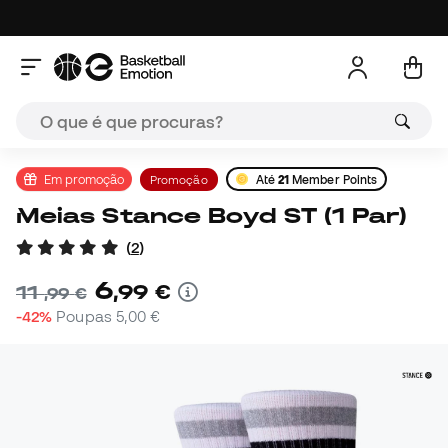
Em promoção
Promoção
Até
21
Member Points
Meias Stance Boyd ST (1 Par)
(
2
)
6
,
99
€
11
,
99
€
-42%
Poupas
5,00 €