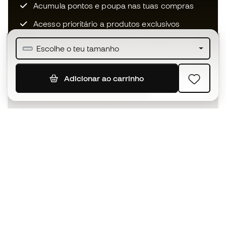
Acumula pontos e poupa nas tuas compras
Acesso prioritário a produtos exclusivos
Junta-te a mais de meio milhão de membros
Escolhe o teu tamanho
Adicionar ao carrinho
SUBSCREVER
Aceito receber comunicações personalizadas de acordo
com a
Política de Privacidade
da Sports Emotion.
A app
para quem vive o basquetebol
de forma diferente.