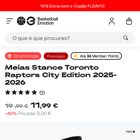
10% Extra com o Cupão FLDAY10
Em promoção
Promoção
Até
36
Member Points
Meias Stance Toronto
Raptors City Edition 2025-
2026
(
1
)
11
,
99
€
19
,
99
€
-40%
Poupas
8,00 €