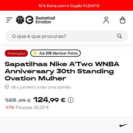
10% Extra com o Cupão FLDAY10
Promoção
Até
375
Member Points
Sapatilhas Nike A'Two WNBA
Anniversary 30th Standing
Ovation Mulher
Sê o primeiro a dar uma opinião
124
,
99
€
149
,
99
€
-17%
Poupas
25,00 €