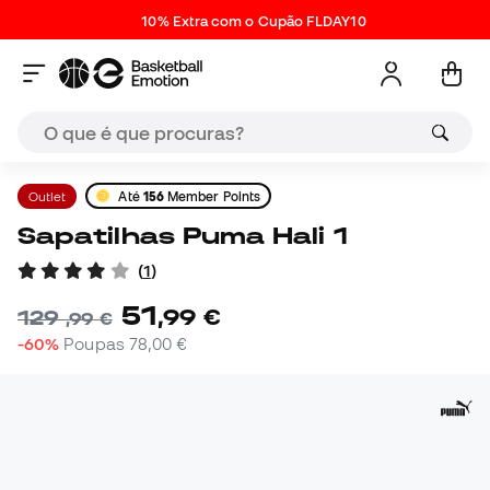
10% Extra com o Cupão FLDAY10
Outlet
Até
156
Member Points
Sapatilhas Puma Hali 1
(
1
)
51
,
99
€
129
,
99
€
-60%
Poupas
78,00 €